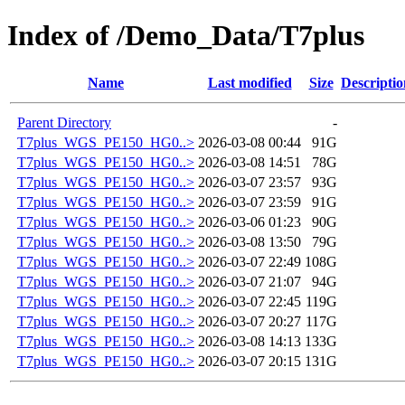
Index of /Demo_Data/T7plus
Name
Last modified
Size
Descriptio
Parent Directory
-
T7plus_WGS_PE150_HG0..>
2026-03-08 00:44
91G
T7plus_WGS_PE150_HG0..>
2026-03-08 14:51
78G
T7plus_WGS_PE150_HG0..>
2026-03-07 23:57
93G
T7plus_WGS_PE150_HG0..>
2026-03-07 23:59
91G
T7plus_WGS_PE150_HG0..>
2026-03-06 01:23
90G
T7plus_WGS_PE150_HG0..>
2026-03-08 13:50
79G
T7plus_WGS_PE150_HG0..>
2026-03-07 22:49
108G
T7plus_WGS_PE150_HG0..>
2026-03-07 21:07
94G
T7plus_WGS_PE150_HG0..>
2026-03-07 22:45
119G
T7plus_WGS_PE150_HG0..>
2026-03-07 20:27
117G
T7plus_WGS_PE150_HG0..>
2026-03-08 14:13
133G
T7plus_WGS_PE150_HG0..>
2026-03-07 20:15
131G